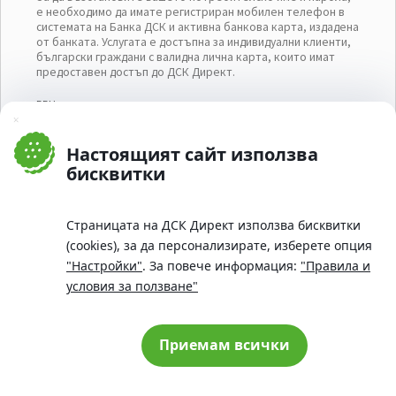
е необходимо да имате регистриран мобилен телефон в
системата на Банка ДСК и активна банкова карта, издадена
от банката. Услугата е достъпна за индивидуални клиенти,
български граждани с валидна лична карта, които имат
предоставен достъп до ДСК Директ.
ЕГН
Затвори
Настоящият сайт използва
бисквитки
МОБИЛЕН ОПЕРАТОР
Страницата на ДСК Директ използва бисквитки
(cookies), за да персонализирате, изберете опция
ТЕЛЕФОН
"Настройки"
. За повече информация:
"Правила и
условия за ползване"
Приемам всички
Cookie consent change